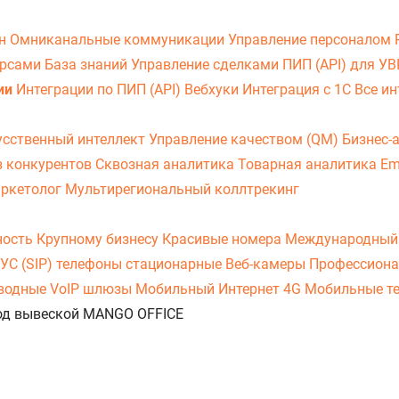
он
Омниканальные коммуникации
Управление персоналом
урсами
База знаний
Управление сделками
ПИП (API) для У
ии
Интеграции по ПИП (API)
Вебхуки
Интеграция с 1С
Все ин
усственный интеллект
Управление качеством (QM)
Бизнес-
з конкурентов
Сквозная аналитика
Товарная аналитика
Em
аркетолог
Мультирегиональный коллтрекинг
ность
Крупному бизнесу
Красивые номера
Международный
УС (SIP) телефоны стационарные
Веб-камеры
Профессиона
оводные
VoIP шлюзы
Мобильный Интернет 4G
Мобильные т
 под вывеской MANGO OFFICE