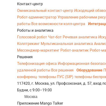
Контакт-центр
Омниканальный контакт-центр
Исходящий обзв
Робот-администратор
Управление рабочими рес
работы
Все возможности колл-центра
Интеграц
Роботы и аналитика
Голосовой робот
Чат-бот
Речевая аналитика
Иск
Коллтрекинг
Мультиканальная аналитика
Анали
Мессенджер‑маркетинг
Робот-аналитик
Робот-м
Решения
Телефонизация офиса
Информационная безопас
удаленной работы
Все решения
Оборудование
П
конференц- телефоны
ПУС (SIP) телефоны беспр
117420, г. Москва, ул. Профсоюзная, д. 57, вход
Будни, с 9:00–19:00
Москва
Приложение Mango Talker