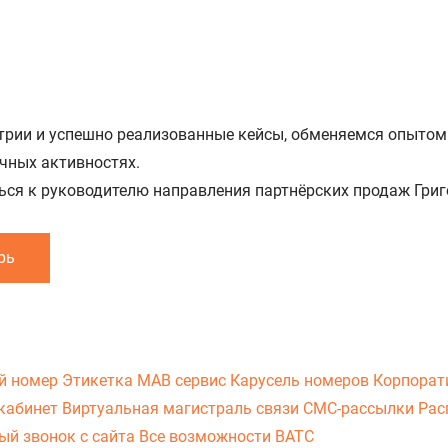
трии и успешно реализованные кейсы, обменяемся опытом
ычных активностях.
ться к руководителю направления партнёрских продаж Гри
рь
й номер
Этикетка
МАВ сервис
Карусель номеров
Корпорат
кабинет
Виртуальная магистраль связи
СМС-рассылки
Рас
ый звонок с сайта
Все возможности ВАТС