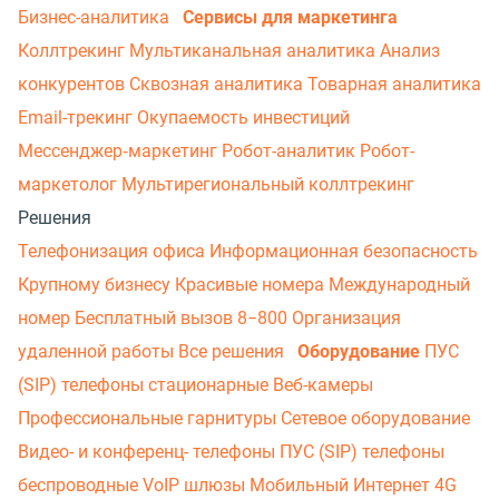
Бизнес-аналитика
Сервисы для маркетинга
Коллтрекинг
Мультиканальная аналитика
Анализ
конкурентов
Сквозная аналитика
Товарная аналитика
Email-трекинг
Окупаемость инвестиций
Мессенджер‑маркетинг
Робот-аналитик
Робот-
маркетолог
Мультирегиональный коллтрекинг
Решения
Телефонизация офиса
Информационная безопасность
Крупному бизнесу
Красивые номера
Международный
номер
Бесплатный вызов 8−800
Организация
удаленной работы
Все решения
Оборудование
ПУС
(SIP) телефоны стационарные
Веб-камеры
Профессиональные гарнитуры
Сетевое оборудование
Видео- и конференц- телефоны
ПУС (SIP) телефоны
беспроводные
VoIP шлюзы
Мобильный Интернет 4G