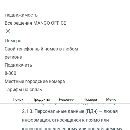
частью Договора.
Колл-центр
Недвижимость
2. Термины и определения
Все решения MANGO OFFICE
2.1. Для целей настоящего Поручения применять
Номера
термины в значении, указанном ниже:
Свой телефонный номер в любом
2.1.1. Оператор персональных данных —
регионе
Лицензиат;
Подключить
2.1.2. Обработчик — Общество с ограниченной
8-800
ответственностью
«
Манго Телеком», ИНН 7
Местные городские номера
709 501 144 ОГРН 1 037 739 829 027
Тарифы на связь
зарегистрировано по юридическому 117 420,
Поиск
Продукты
Решения
Номера
Меню
г. Москва, Профсоюзная ул., д. 57, ком. 84;
2.1.3. Персональные данные
(
ПДн) — любая
информация, относящаяся к прямо или
косвенно определенному или определяемому