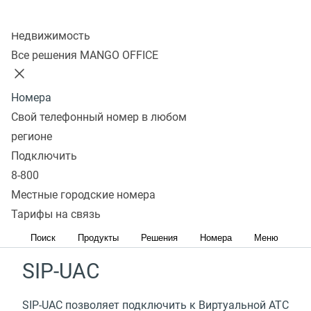
Получить консультацию
Колл-центр
Недвижимость
Все решения MANGO OFFICE
SIP-TRUNK
Номера
SIP-Trunk это виртуальный канал связи между
Свой телефонный номер в любом
провайдером IP-телефонии и офисной IP-АТС,
регионе
который позволит подключить все функции
Подключить
Виртуальной АТС MANGO OFFICE к вашей офисной
8-800
телефонии и обеспечить связь сотрудников
Местные городские номера
в любом месте.
Тарифы на связь
Подробнее
Поиск
Продукты
Решения
Номера
Меню
SIP-UAC
SIP-UAC позволяет подключить к Виртуальной АТС