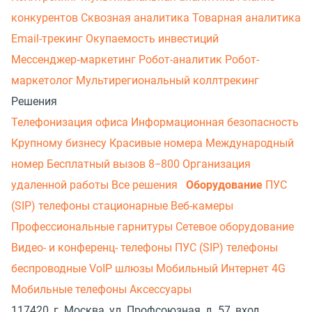
конкурентов
Сквозная аналитика
Товарная аналитика
Email-трекинг
Окупаемость инвестиций
Мессенджер‑маркетинг
Робот-аналитик
Робот-
маркетолог
Мультирегиональный коллтрекинг
Решения
Телефонизация офиса
Информационная безопасность
Крупному бизнесу
Красивые номера
Международный
номер
Бесплатный вызов 8−800
Организация
удаленной работы
Все решения
Оборудование
ПУС
(SIP) телефоны стационарные
Веб-камеры
Профессиональные гарнитуры
Сетевое оборудование
Видео- и конференц- телефоны
ПУС (SIP) телефоны
беспроводные
VoIP шлюзы
Мобильный Интернет 4G
Мобильные телефоны
Аксессуары
117420, г. Москва, ул. Профсоюзная, д. 57, вход