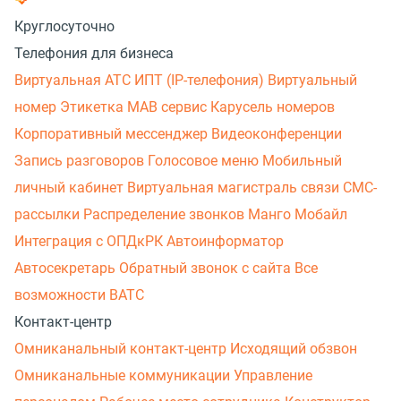
Круглосуточно
Телефония для бизнеса
Виртуальная АТС
ИПТ (IP-телефония)
Виртуальный
номер
Этикетка
МАВ сервис
Карусель номеров
Корпоративный мессенджер
Видеоконференции
Запись разговоров
Голосовое меню
Мобильный
личный кабинет
Виртуальная магистраль связи
СМС-
рассылки
Распределение звонков
Манго Мобайл
Интеграция с ОПДкРК
Автоинформатор
Автосекретарь
Обратный звонок с сайта
Все
возможности ВАТС
Контакт-центр
Омниканальный контакт-центр
Исходящий обзвон
Омниканальные коммуникации
Управление