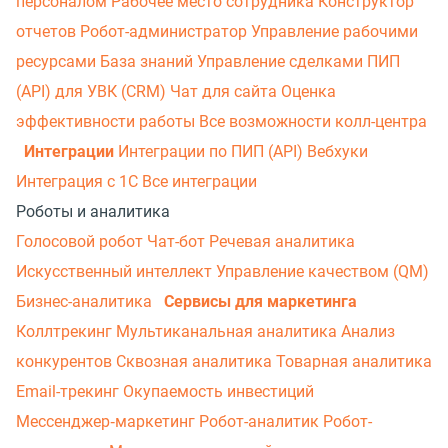
персоналом
Рабочее место сотрудника
Конструктор
отчетов
Робот-администратор
Управление рабочими
ресурсами
База знаний
Управление сделками
ПИП
(API) для УВК (CRM)
Чат для сайта
Оценка
эффективности работы
Все возможности колл-центра
Интеграции
Интеграции по ПИП (API)
Вебхуки
Интеграция с 1С
Все интеграции
Роботы и аналитика
Голосовой робот
Чат-бот
Речевая аналитика
Искусственный интеллект
Управление качеством (QM)
Бизнес-аналитика
Сервисы для маркетинга
Коллтрекинг
Мультиканальная аналитика
Анализ
конкурентов
Сквозная аналитика
Товарная аналитика
Email-трекинг
Окупаемость инвестиций
Мессенджер‑маркетинг
Робот-аналитик
Робот-