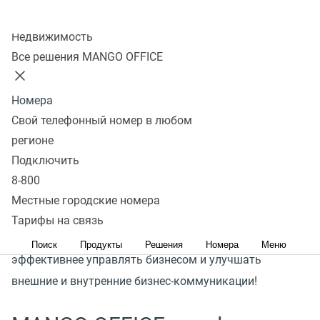
партнёрами
Колл-центр
Недвижимость
Подключить
Все решения MANGO OFFICE
Номера
Более 25 лет на рынке
Свой телефонный номер в любом
регионе
Подключить
8-800
Наша миссия
Местные городские номера
Тарифы на связь
Создавать продукты, которые позволяют
Поиск
Продукты
Решения
Номера
Меню
эффективнее управлять бизнесом и улучшать
внешние и внутренние бизнес-коммуникации!