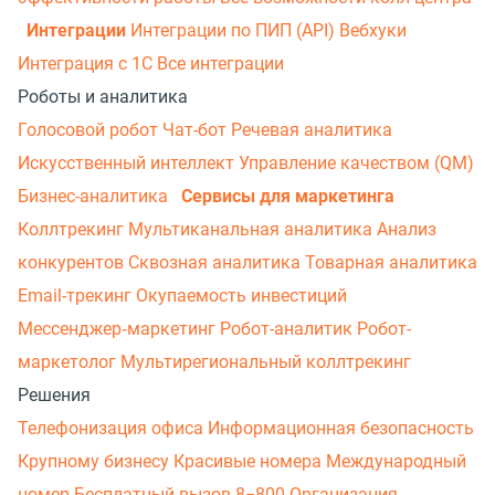
Интеграции
Интеграции по ПИП (API)
Вебхуки
Интеграция с 1С
Все интеграции
Роботы и аналитика
Голосовой робот
Чат-бот
Речевая аналитика
Искусственный интеллект
Управление качеством (QM)
Бизнес-аналитика
Сервисы для маркетинга
Коллтрекинг
Мультиканальная аналитика
Анализ
конкурентов
Сквозная аналитика
Товарная аналитика
Email-трекинг
Окупаемость инвестиций
Мессенджер‑маркетинг
Робот-аналитик
Робот-
маркетолог
Мультирегиональный коллтрекинг
Решения
Телефонизация офиса
Информационная безопасность
Крупному бизнесу
Красивые номера
Международный
номер
Бесплатный вызов 8−800
Организация