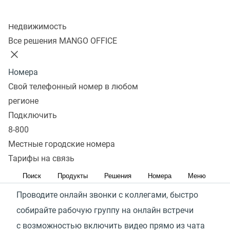
до 6 месяцев
Колл-центр
Транскрибация и конспекты
Недвижимость
Все решения MANGO OFFICE
Тарифы
Оставить заявку
Номера
Будь всегда на связи с
Свой телефонный номер в любом
регионе
коллегами и партнерами
Подключить
8-800
Персональные и групповые
Местные городские номера
встречи без ограничений
Тарифы на связь
по времени
Поиск
Продукты
Решения
Номера
Меню
Проводите онлайн звонки с коллегами, быстро
собирайте рабочую группу на онлайн встречи
с возможностью включить видео прямо из чата