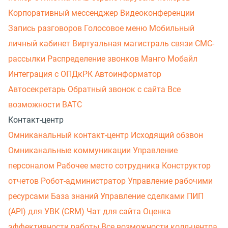
Корпоративный мессенджер
Видеоконференции
Запись разговоров
Голосовое меню
Мобильный
личный кабинет
Виртуальная магистраль связи
СМС-
рассылки
Распределение звонков
Манго Мобайл
Интеграция с ОПДкРК
Автоинформатор
Автосекретарь
Обратный звонок с сайта
Все
возможности ВАТС
Контакт-центр
Омниканальный контакт-центр
Исходящий обзвон
Омниканальные коммуникации
Управление
персоналом
Рабочее место сотрудника
Конструктор
отчетов
Робот-администратор
Управление рабочими
ресурсами
База знаний
Управление сделками
ПИП
(API) для УВК (CRM)
Чат для сайта
Оценка
эффективности работы
Все возможности колл-центра