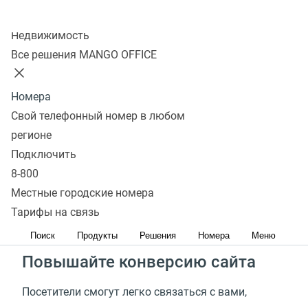
Подключить
Колл-центр
Недвижимость
Все решения MANGO OFFICE
Установите виджет
Обратного звонка
Номера
Свой телефонный номер в любом
Увеличьте количество звонков
регионе
Подключить
Потенциальные клиенты могут уйти и выбрать
8-800
конкурентов, так как не смогли связаться с Вами.
Местные городские номера
Сервис обратного звонка— отличная возможность
Тарифы на связь
не упускать таких клиентов
Поиск
Продукты
Решения
Номера
Меню
Повышайте конверсию сайта
Посетители смогут легко связаться с вами,