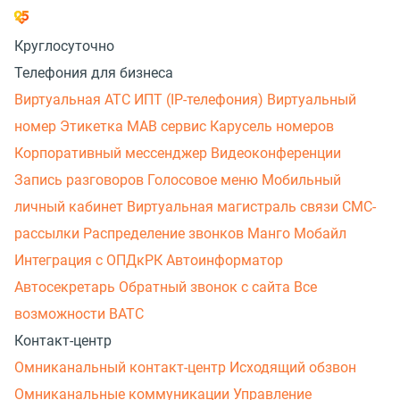
Круглосуточно
Телефония для бизнеса
Виртуальная АТС
ИПТ (IP-телефония)
Виртуальный
номер
Этикетка
МАВ сервис
Карусель номеров
Корпоративный мессенджер
Видеоконференции
Запись разговоров
Голосовое меню
Мобильный
личный кабинет
Виртуальная магистраль связи
СМС-
рассылки
Распределение звонков
Манго Мобайл
Интеграция с ОПДкРК
Автоинформатор
Автосекретарь
Обратный звонок с сайта
Все
возможности ВАТС
Контакт-центр
Омниканальный контакт-центр
Исходящий обзвон
Омниканальные коммуникации
Управление