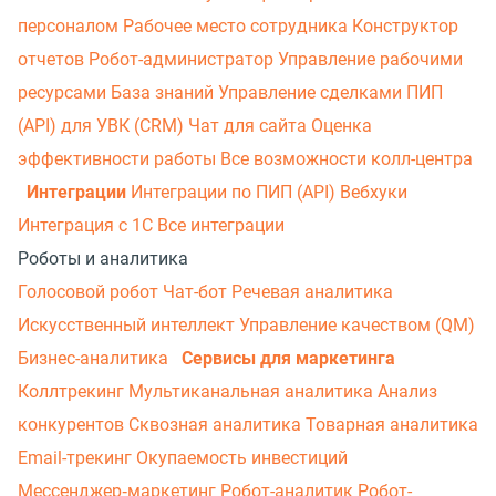
персоналом
Рабочее место сотрудника
Конструктор
отчетов
Робот-администратор
Управление рабочими
ресурсами
База знаний
Управление сделками
ПИП
(API) для УВК (CRM)
Чат для сайта
Оценка
эффективности работы
Все возможности колл-центра
Интеграции
Интеграции по ПИП (API)
Вебхуки
Интеграция с 1С
Все интеграции
Роботы и аналитика
Голосовой робот
Чат-бот
Речевая аналитика
Искусственный интеллект
Управление качеством (QM)
Бизнес-аналитика
Сервисы для маркетинга
Коллтрекинг
Мультиканальная аналитика
Анализ
конкурентов
Сквозная аналитика
Товарная аналитика
Email-трекинг
Окупаемость инвестиций
Мессенджер‑маркетинг
Робот-аналитик
Робот-