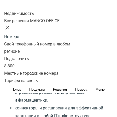
Подключить
Колл-центр
Недвижимость
BPMSoft — российская low-code платформа для
Все решения MANGO OFFICE
управления бизнес-процессами и создания
собственных бизнес-приложений и IT-решений.
Номера
Платформа содержит:
Свой телефонный номер в любом
регионе
Подключить
инструменты для гибкой настройки и адаптации
8-800
процессов,
Местные городские номера
готовые бизнес-приложения для управления
Тарифы на связь
продажами, маркетингом, клиентским сервисом,
Поиск
Продукты
Решения
Номера
Меню
отраслевые решения для финансов
и фармацевтики,
коннекторы и расширения для эффективной
адаптации к любой IT-инфраструктуре.