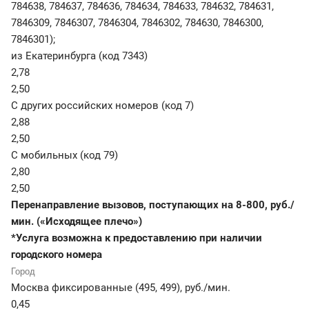
784638, 784637, 784636, 784634, 784633, 784632, 784631,
7846309, 7846307, 7846304, 7846302, 784630, 7846300,
7846301);
из Екатеринбурга (код 7343)
2,78
2,50
С других российских номеров (код 7)
2,88
2,50
С мобильных (код 79)
2,80
2,50
Перенаправление вызовов, поступающих на 8-800, руб./
мин. («Исходящее плечо»)
*Услуга возможна к предоставлению при наличии
городского номера
Москва фиксированные (495, 499)
,
руб./мин.
0,45