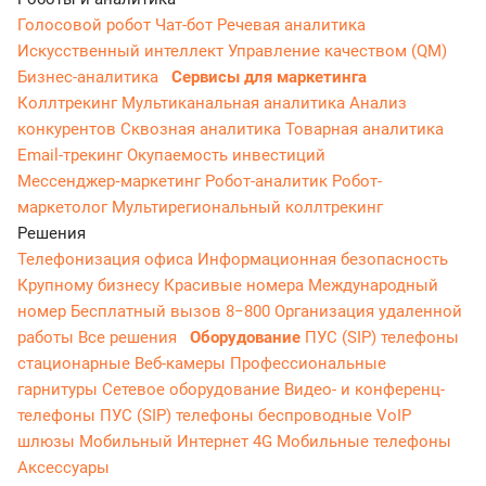
Голосовой робот
Чат-бот
Речевая аналитика
Искусственный интеллект
Управление качеством (QM)
Бизнес-аналитика
Сервисы для маркетинга
Коллтрекинг
Мультиканальная аналитика
Анализ
конкурентов
Сквозная аналитика
Товарная аналитика
Email-трекинг
Окупаемость инвестиций
Мессенджер‑маркетинг
Робот-аналитик
Робот-
маркетолог
Мультирегиональный коллтрекинг
Решения
Телефонизация офиса
Информационная безопасность
Крупному бизнесу
Красивые номера
Международный
номер
Бесплатный вызов 8−800
Организация удаленной
работы
Все решения
Оборудование
ПУС (SIP) телефоны
стационарные
Веб-камеры
Профессиональные
гарнитуры
Сетевое оборудование
Видео- и конференц-
телефоны
ПУС (SIP) телефоны беспроводные
VoIP
шлюзы
Мобильный Интернет 4G
Мобильные телефоны
Аксессуары