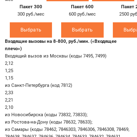
Пакет 300
Пакет 600
Пакет 
300
руб./мес
600
руб./мес
2500
ру
Выбрать
Выбрать
Выбр
Входящие вызовы на 8-800, руб./мин. («Входящее
плечо»)
Входящий вызов из Москвы (коды 7495, 7499)
2,12
1,25
1,15
из Санкт-Петербурга (код 7812)
2,33
2,21
2,10
из Новосибирска (коды 73832, 73833);
из Ростова-на-Дону (коды 78632, 78633);
из Самары (коды 78462, 7846303, 7846306, 7846308, 78469,
784638, 784637, 784636, 784634, 784633, 784632, 784631,