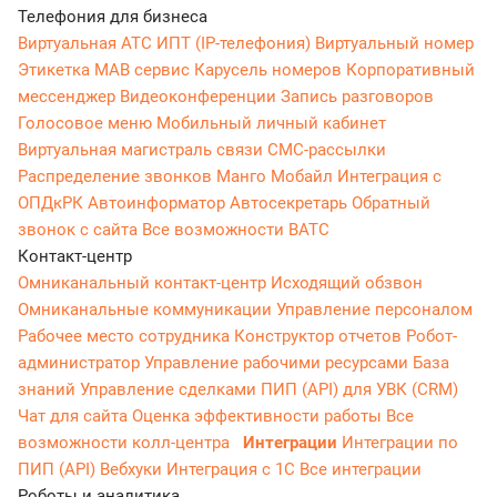
Телефония для бизнеса
Виртуальная АТС
ИПТ (IP-телефония)
Виртуальный номер
Этикетка
МАВ сервис
Карусель номеров
Корпоративный
мессенджер
Видеоконференции
Запись разговоров
Голосовое меню
Мобильный личный кабинет
Виртуальная магистраль связи
СМС-рассылки
Распределение звонков
Манго Мобайл
Интеграция с
ОПДкРК
Автоинформатор
Автосекретарь
Обратный
звонок с сайта
Все возможности ВАТС
Контакт-центр
Омниканальный контакт-центр
Исходящий обзвон
Омниканальные коммуникации
Управление персоналом
Рабочее место сотрудника
Конструктор отчетов
Робот-
администратор
Управление рабочими ресурсами
База
знаний
Управление сделками
ПИП (API) для УВК (CRM)
Чат для сайта
Оценка эффективности работы
Все
возможности колл-центра
Интеграции
Интеграции по
ПИП (API)
Вебхуки
Интеграция с 1С
Все интеграции
Роботы и аналитика