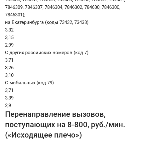
7846309, 7846307, 7846304, 7846302, 784630, 7846300,
7846301);
из Екатеринбурга (коды 73432, 73433)
3,32
3,15
2,99
С других российских номеров (код 7)
3,71
3,26
3,10
С мобильных (код 79)
3,71
3,39
2,9
Перенаправление вызовов,
поступающих на 8-800, руб./мин.
(«Исходящее плечо»)