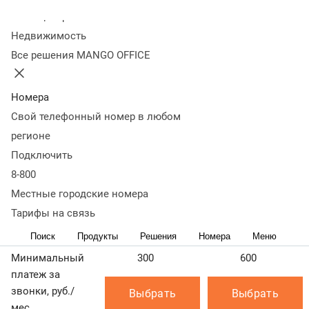
номеров России.
Колл-центр
Недвижимость
Все вызовы оплачивает владелец номера 8‑800.
Все решения MANGO OFFICE
Тарификация звонка начинается с момента ответа
системы (голосового приветствия, постановки звонка
в очередь, ответа владельца и пр.)
Номера
Свой телефонный номер в любом
Узнать стоимость и подключить номер в коде 8‑800 вы
можете на странице
Стоимость номера 8‑800
регионе
Как тарифицируются звонки на 8‑800?
Подключить
8-800
Узнать подробнее
Местные городские номера
Основные
К
пакеты
Тарифы на связь
Поиск
Продукты
Решения
Номера
Меню
Пакет 300
Пакет 600
Пакет 2500
Минимальный
300
600
платеж за
звонки, руб./
Выбрать
Выбрать
мес