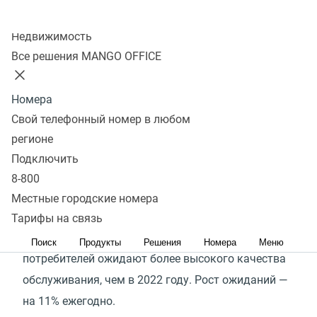
Колл-центр
Подключить
Запросить демо
Недвижимость
Все решения MANGO OFFICE
74%
Номера
покупателей используют несколько каналов
Свой телефонный номер в любом
коммуникации с компанией до покупки. При этом
регионе
потребители в возрасте до 45 лет предпочитают
Подключить
8-800
цифровые каналы телефону.
Местные городские номера
31%
Тарифы на связь
Поиск
Продукты
Решения
Номера
Меню
потребителей ожидают более высокого качества
обслуживания, чем в 2022 году. Рост ожиданий —
на 11% ежегодно.