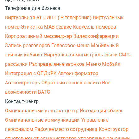
Телефония для бизнеса
Виртуальная АТС
ИПТ (IP-телефония)
Виртуальный
номер
Этикетка
МАВ сервис
Карусель номеров
Корпоративный мессенджер
Видеоконференции
Запись разговоров
Голосовое меню
Мобильный
личный кабинет
Виртуальная магистраль связи
СМС-
рассылки
Распределение звонков
Манго Мобайл
Интеграция с ОПДкРК
Автоинформатор
Автосекретарь
Обратный звонок с сайта
Все
возможности ВАТС
Контакт-центр
Омниканальный контакт-центр
Исходящий обзвон
Омниканальные коммуникации
Управление
персоналом
Рабочее место сотрудника
Конструктор
отчетов
Робот-администратор
Управление рабочими