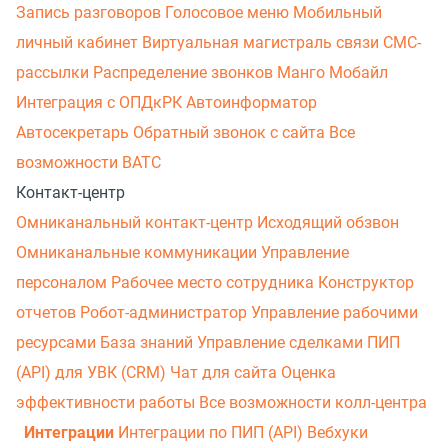
Запись разговоров
Голосовое меню
Мобильный
личный кабинет
Виртуальная магистраль связи
СМС-
рассылки
Распределение звонков
Манго Мобайл
Интеграция с ОПДкРК
Автоинформатор
Автосекретарь
Обратный звонок с сайта
Все
возможности ВАТС
Контакт-центр
Омниканальный контакт-центр
Исходящий обзвон
Омниканальные коммуникации
Управление
персоналом
Рабочее место сотрудника
Конструктор
отчетов
Робот-администратор
Управление рабочими
ресурсами
База знаний
Управление сделками
ПИП
(API) для УВК (CRM)
Чат для сайта
Оценка
эффективности работы
Все возможности колл-центра
Интеграции
Интеграции по ПИП (API)
Вебхуки