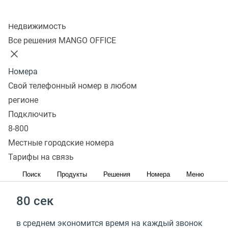
Колл-центр
Недвижимость
в 3 раза
Все решения MANGO OFFICE
быстрей обрабатывается клиентская база
Номера
на 47%
Свой телефонный номер в любом
регионе
выше конверсия при персонализации
Подключить
предложений
8-800
Местные городские номера
до 98%
Тарифы на связь
рутинных задач автоматизировано
Поиск
Продукты
Решения
Номера
Меню
80 сек
в среднем экономится время на каждый звонок