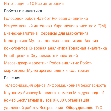
Интеграция с 1С
Все интеграции
Роботы и аналитика
Голосовой робот
Чат-бот
Речевая аналитика
Искусственный интеллект
Управление качеством (QM)
Бизнес-аналитика
Сервисы для маркетинга
Коллтрекинг
Мультиканальная аналитика
Анализ
конкурентов
Сквозная аналитика
Товарная аналитика
Email-трекинг
Окупаемость инвестиций
Мессенджер‑маркетинг
Робот-аналитик
Робот-
маркетолог
Мультирегиональный коллтрекинг
Решения
Телефонизация офиса
Информационная безопасность
Крупному бизнесу
Красивые номера
Международный
номер
Бесплатный вызов 8−800
Организация
удаленной работы
Все решения
Оборудование
ПУС