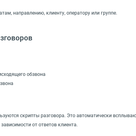
там, направлению, клиенту, оператору или группе.
азговоров
исходящего обзвона
бзвона
льзуются скрипты разговора. Это автоматически всплываю
 зависимости от ответов клиента.