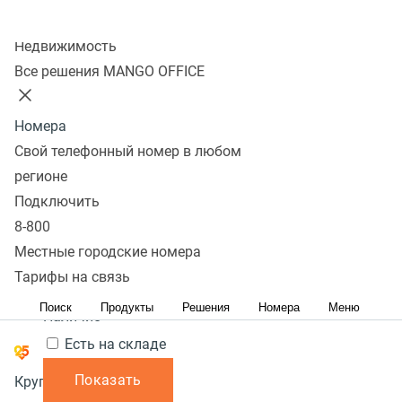
Колл-центр
Показать
Недвижимость
Все решения MANGO OFFICE
В избранном 0 товаров
Сравнить 0 товаров
Номера
Сбросить
Перейти в
Популярные
Фильтры
Билайн
2 400 ₽
В наличии
Свой телефонный номер в любом
избранное
Популярные
С высоким рейтингом
ТС-100
Сначала
В
регионе
Перейти в
дешевые
Сначала дорогие
корзину
Подключить
сравнение
Акция
8-800
Местные городские номера
Цена,
руб.:
Тарифы на связь
1
-
Поиск
Продукты
Решения
Номера
Меню
Наличие
Есть на складе
Показать
Круглосуточно