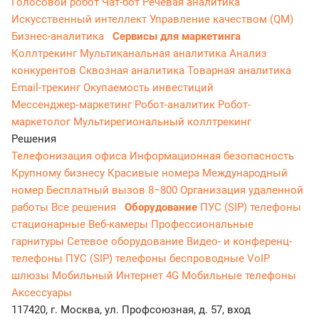
Голосовой робот
Чат-бот
Речевая аналитика
Искусственный интеллект
Управление качеством (QM)
Бизнес-аналитика
Сервисы для маркетинга
Коллтрекинг
Мультиканальная аналитика
Анализ
конкурентов
Сквозная аналитика
Товарная аналитика
Email-трекинг
Окупаемость инвестиций
Мессенджер‑маркетинг
Робот-аналитик
Робот-
маркетолог
Мультирегиональный коллтрекинг
Решения
Телефонизация офиса
Информационная безопасность
Крупному бизнесу
Красивые номера
Международный
номер
Бесплатный вызов 8−800
Организация удаленной
работы
Все решения
Оборудование
ПУС (SIP) телефоны
стационарные
Веб-камеры
Профессиональные
гарнитуры
Сетевое оборудование
Видео- и конференц-
телефоны
ПУС (SIP) телефоны беспроводные
VoIP
шлюзы
Мобильный Интернет 4G
Мобильные телефоны
Аксессуары
117420, г. Москва, ул. Профсоюзная, д. 57, вход