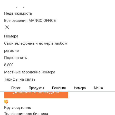
Где:
Колл-центр
Отель Арарат Парк Хаятт Москва, ул. Неглинная, д. 4
Недвижимость
Что будет:
Деловое мероприятие для собственников и
Все решения MANGO OFFICE
руководителей клиник, посвященное адаптации частной
медицины к текущим экономическим реалиям.
Номера
Основные темы: тренды 2025-2026 годов, цифровизация,
Свой телефонный номер в любом
маркетинг, импортозамещение оборудования,
регионе
юридические аспекты, работа с персоналом и рост
эффективности.
Подключить
MANGO OFFICE будет представлен стендом на
8-800
конференции.
Местные городские номера
Подробнее
Тарифы на связь
Поиск
Продукты
Решения
Номера
Меню
Добавить в Календарь
Круглосуточно
Телефония для бизнеса