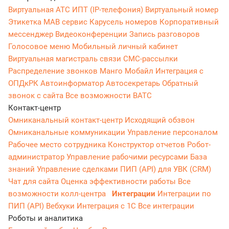
Виртуальная АТС
ИПТ (IP-телефония)
Виртуальный номер
Этикетка
МАВ сервис
Карусель номеров
Корпоративный
мессенджер
Видеоконференции
Запись разговоров
Голосовое меню
Мобильный личный кабинет
Виртуальная магистраль связи
СМС-рассылки
Распределение звонков
Манго Мобайл
Интеграция с
ОПДкРК
Автоинформатор
Автосекретарь
Обратный
звонок с сайта
Все возможности ВАТС
Контакт-центр
Омниканальный контакт-центр
Исходящий обзвон
Омниканальные коммуникации
Управление персоналом
Рабочее место сотрудника
Конструктор отчетов
Робот-
администратор
Управление рабочими ресурсами
База
знаний
Управление сделками
ПИП (API) для УВК (CRM)
Чат для сайта
Оценка эффективности работы
Все
возможности колл-центра
Интеграции
Интеграции по
ПИП (API)
Вебхуки
Интеграция с 1С
Все интеграции
Роботы и аналитика