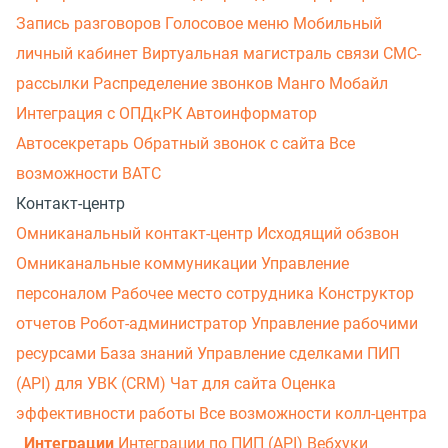
Запись разговоров
Голосовое меню
Мобильный
личный кабинет
Виртуальная магистраль связи
СМС-
рассылки
Распределение звонков
Манго Мобайл
Интеграция с ОПДкРК
Автоинформатор
Автосекретарь
Обратный звонок с сайта
Все
возможности ВАТС
Контакт-центр
Омниканальный контакт-центр
Исходящий обзвон
Омниканальные коммуникации
Управление
персоналом
Рабочее место сотрудника
Конструктор
отчетов
Робот-администратор
Управление рабочими
ресурсами
База знаний
Управление сделками
ПИП
(API) для УВК (CRM)
Чат для сайта
Оценка
эффективности работы
Все возможности колл-центра
Интеграции
Интеграции по ПИП (API)
Вебхуки