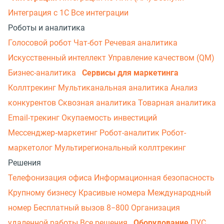
Интеграция с 1С
Все интеграции
Роботы и аналитика
Голосовой робот
Чат-бот
Речевая аналитика
Искусственный интеллект
Управление качеством (QM)
Бизнес-аналитика
Сервисы для маркетинга
Коллтрекинг
Мультиканальная аналитика
Анализ
конкурентов
Сквозная аналитика
Товарная аналитика
Email-трекинг
Окупаемость инвестиций
Мессенджер‑маркетинг
Робот-аналитик
Робот-
маркетолог
Мультирегиональный коллтрекинг
Решения
Телефонизация офиса
Информационная безопасность
Крупному бизнесу
Красивые номера
Международный
номер
Бесплатный вызов 8−800
Организация
удаленной работы
Все решения
Оборудование
ПУС