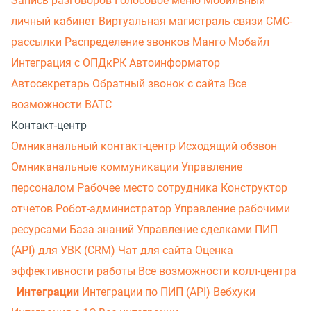
Запись разговоров
Голосовое меню
Мобильный
личный кабинет
Виртуальная магистраль связи
СМС-
рассылки
Распределение звонков
Манго Мобайл
Интеграция с ОПДкРК
Автоинформатор
Автосекретарь
Обратный звонок с сайта
Все
возможности ВАТС
Контакт-центр
Омниканальный контакт-центр
Исходящий обзвон
Омниканальные коммуникации
Управление
персоналом
Рабочее место сотрудника
Конструктор
отчетов
Робот-администратор
Управление рабочими
ресурсами
База знаний
Управление сделками
ПИП
(API) для УВК (CRM)
Чат для сайта
Оценка
эффективности работы
Все возможности колл-центра
Интеграции
Интеграции по ПИП (API)
Вебхуки