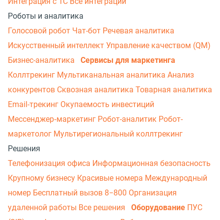
Интеграция с 1С
Все интеграции
Роботы и аналитика
Голосовой робот
Чат-бот
Речевая аналитика
Искусственный интеллект
Управление качеством (QM)
Бизнес-аналитика
Сервисы для маркетинга
Коллтрекинг
Мультиканальная аналитика
Анализ
конкурентов
Сквозная аналитика
Товарная аналитика
Email-трекинг
Окупаемость инвестиций
Мессенджер‑маркетинг
Робот-аналитик
Робот-
маркетолог
Мультирегиональный коллтрекинг
Решения
Телефонизация офиса
Информационная безопасность
Крупному бизнесу
Красивые номера
Международный
номер
Бесплатный вызов 8−800
Организация
удаленной работы
Все решения
Оборудование
ПУС