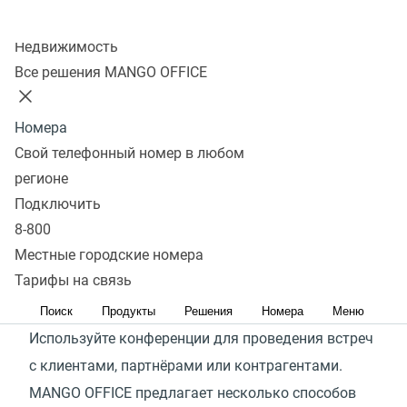
Конференц-связь
— это удобный способ провести
Колл-центр
переговоры одновременно с несколькими
Недвижимость
участниками. Современная конференц-связь
Все решения MANGO OFFICE
включает не только голосовое общение, но и видео,
трансляцию презентаций, чат и другие сервисы.
Номера
Свой телефонный номер в любом
Используйте конференц-
регионе
связь
Подключить
8-800
Местные городские номера
Тарифы на связь
Для переговоров с клиентами
Поиск
Продукты
Решения
Номера
Меню
Используйте конференции для проведения встреч
с клиентами, партнёрами или контрагентами.
MANGO OFFICE предлагает несколько способов