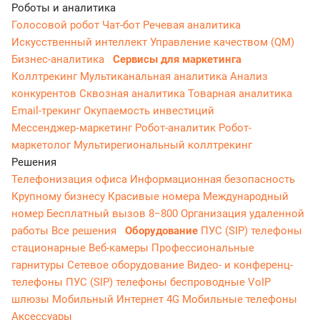
Роботы и аналитика
Голосовой робот
Чат-бот
Речевая аналитика
Искусственный интеллект
Управление качеством (QM)
Бизнес-аналитика
Сервисы для маркетинга
Коллтрекинг
Мультиканальная аналитика
Анализ
конкурентов
Сквозная аналитика
Товарная аналитика
Email-трекинг
Окупаемость инвестиций
Мессенджер‑маркетинг
Робот-аналитик
Робот-
маркетолог
Мультирегиональный коллтрекинг
Решения
Телефонизация офиса
Информационная безопасность
Крупному бизнесу
Красивые номера
Международный
номер
Бесплатный вызов 8−800
Организация удаленной
работы
Все решения
Оборудование
ПУС (SIP) телефоны
стационарные
Веб-камеры
Профессиональные
гарнитуры
Сетевое оборудование
Видео- и конференц-
телефоны
ПУС (SIP) телефоны беспроводные
VoIP
шлюзы
Мобильный Интернет 4G
Мобильные телефоны
Аксессуары