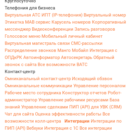
Круглосуточно
Телефония для бизнеса
Виртуальная АТС
ИПТ (IP-телефония)
Виртуальный номер
Этикетка
МАВ сервис
Карусель номеров
Корпоративный
мессенджер
Видеоконференции
Запись разговоров
Голосовое меню
Мобильный личный кабинет
Виртуальная магистраль связи
СМС-рассылки
Распределение звонков
Манго Мобайл
Интеграция с
ОПДкРК
Автоинформатор
Автосекретарь
Обратный
звонок с сайта
Все возможности ВАТС
Контакт-центр
Омниканальный контакт-центр
Исходящий обзвон
Омниканальные коммуникации
Управление персоналом
Рабочее место сотрудника
Конструктор отчетов
Робот-
администратор
Управление рабочими ресурсами
База
знаний
Управление сделками
ПИП (API) для УВК (CRM)
Чат для сайта
Оценка эффективности работы
Все
возможности колл-центра
Интеграции
Интеграции по
ПИП (API)
Вебхуки
Интеграция с 1С
Все интеграции