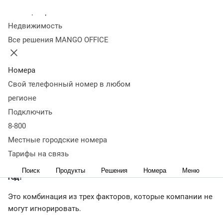
жить компаниям
Колл-центр
Недвижимость
Все решения MANGO OFFICE
24 апреля 2024
61 136
Как крупному бизнесу работать в условиях нехватки
кадров, высокой ставки ЦБ и удорожания клиентского
Номера
трафика — РБК рассказал гендиректор разработчика
Свой телефонный номер в любом
сервисов для бизнес-коммуникаций Mango Office
регионе
Дмитрий Бызов
Подключить
8-800
Местные городские номера
— Российские компании третий год подряд будут
работать по особым правилам. Что генеральные
Тарифы на связь
директора обязаны учитывать в своих планах на 2024
Поиск
Продукты
Решения
Номера
Меню
год?
Это комбинация из трех факторов, которые компании не
могут игнорировать.