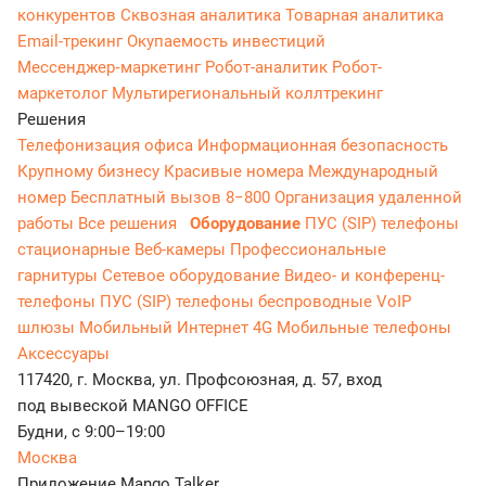
конкурентов
Сквозная аналитика
Товарная аналитика
Email-трекинг
Окупаемость инвестиций
Мессенджер‑маркетинг
Робот-аналитик
Робот-
маркетолог
Мультирегиональный коллтрекинг
Решения
Телефонизация офиса
Информационная безопасность
Крупному бизнесу
Красивые номера
Международный
номер
Бесплатный вызов 8−800
Организация удаленной
работы
Все решения
Оборудование
ПУС (SIP) телефоны
стационарные
Веб-камеры
Профессиональные
гарнитуры
Сетевое оборудование
Видео- и конференц-
телефоны
ПУС (SIP) телефоны беспроводные
VoIP
шлюзы
Мобильный Интернет 4G
Мобильные телефоны
Аксессуары
117420, г. Москва, ул. Профсоюзная, д. 57, вход
под вывеской MANGO OFFICE
Будни, с 9:00–19:00
Москва
Приложение Mango Talker