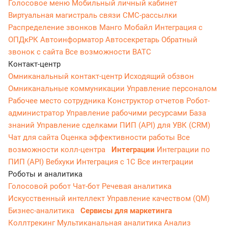
Голосовое меню
Мобильный личный кабинет
Виртуальная магистраль связи
СМС-рассылки
Распределение звонков
Манго Мобайл
Интеграция с
ОПДкРК
Автоинформатор
Автосекретарь
Обратный
звонок с сайта
Все возможности ВАТС
Контакт-центр
Омниканальный контакт-центр
Исходящий обзвон
Омниканальные коммуникации
Управление персоналом
Рабочее место сотрудника
Конструктор отчетов
Робот-
администратор
Управление рабочими ресурсами
База
знаний
Управление сделками
ПИП (API) для УВК (CRM)
Чат для сайта
Оценка эффективности работы
Все
возможности колл-центра
Интеграции
Интеграции по
ПИП (API)
Вебхуки
Интеграция с 1С
Все интеграции
Роботы и аналитика
Голосовой робот
Чат-бот
Речевая аналитика
Искусственный интеллект
Управление качеством (QM)
Бизнес-аналитика
Сервисы для маркетинга
Коллтрекинг
Мультиканальная аналитика
Анализ