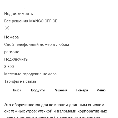
управляемость бизнеса
Колл-центр
Недвижимость
Все решения MANGO OFFICE
26 сентября 2025
9 015
Как вернуть контроль над корпоративными
коммуникациями? Рассказывает Александр Шлычков,
Номера
директор по маркетингу MANGO OFFICE.
Свой телефонный номер в любом
регионе
Подключить
8-800
Беспорядок в цифровых коммуникациях незаметно
«подтачивает» управляемость бизнеса. Переписка
Местные городские номера
команды идет в одном мессенджере, срочные вопросы
Тарифы на связь
решаются в другом, клиенты звонят продавцам на
Поиск
Продукты
Решения
Номера
Меню
личные номера.
Это оборачивается для компании длинным списком
системных угроз: утечкой и взломами корпоративных
данных, уводом клиентов бывшими сотрудниками,