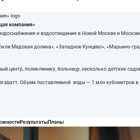
щая компания»
водоснабжения и водоотведения в Новой Москве и Москов
ркли Медовая долина», «Западное Кунцево», «Марьино град
ый центр, поликлинику, больницу, несколько детских садо
егаватт. Объем поставляемой воды — 1 млн кубометров в 
ожности
Результаты
Планы