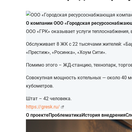
О компании ООО «Городская ресурсоснабжаю
ООО «ГРК» оказывает услуги теплоснабжения, 
Обслуживает 8 ЖК с 22 тысячами жителей: «Ба
«Престиж», «Росинка», «Хоум Сити».
Помимо этого – ЖД-станцию, технопарк, торгов
Совокупная мощность котельных — около 40 м
кубометров.
Штат – 42 человека.
https://gresk.ru/
О проекте
Проблематика
История внедрения
Сл